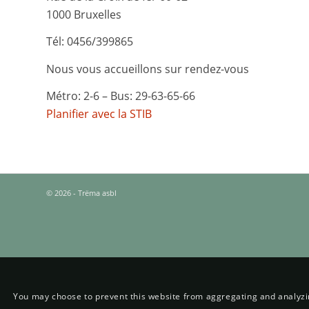
1000 Bruxelles
Tél: 0456/399865
Nous vous accueillons sur rendez-vous
Métro: 2-6 – Bus: 29-63-65-66
Planifier avec la STIB
© 2026 - Trëma asbl
You may choose to prevent this website from aggregating and analyzing