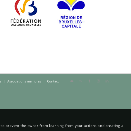
s
Associations membres
Contact
also prevent the owner from learning from your actions and creating a