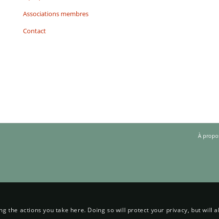
Associations membres
Contact
À propo
 the actions you take here. Doing so will protect your privacy, but will 